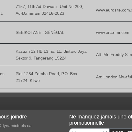
7157, 11th Ad-Dawasir, Unit No.200,
www.eurosite.com.
t.
Ad-Dammam 32416-2823
SEBIKOTANE - SÉNÉGAL
www.erco-mr.com
Kasuari 12 HB 13 no. 11, Bintaro Jaya
Att: Mr. Freddy Si
Sektor 9, Tangerang 15224
ses
Plot 1254 Zomba Road, P.O. Box
Att: London Mwaful
21724, Kitwe
ous joindre
Ne manquez jamais une of
promotionnelle
dynamictools.ca