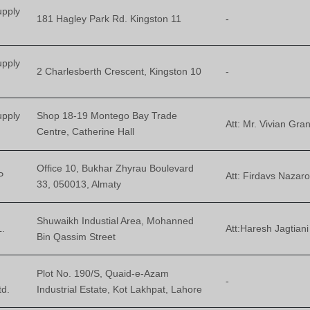
upply
181 Hagley Park Rd. Kingston 11
-
upply
2 Charlesberth Crescent, Kingston 10
-
upply
Shop 18-19 Montego Bay Trade
Att: Mr. Vivian Gran
Centre, Catherine Hall
Office 10, Bukhar Zhyrau Boulevard
P
Att: Firdavs Nazar
33, 050013, Almaty
Shuwaikh Industial Area, Mohanned
.
Att:Haresh Jagtiani
Bin Qassim Street
Plot No. 190/S, Quaid-e-Azam
-
td.
Industrial Estate, Kot Lakhpat, Lahore