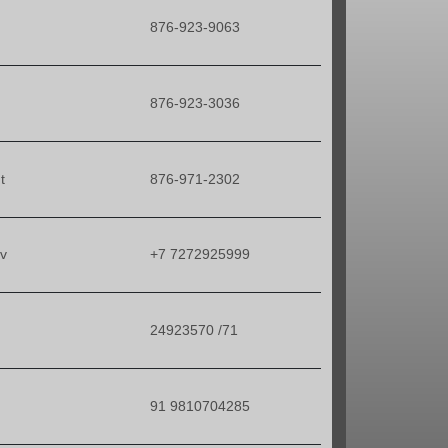
876-923-9063
876-923-3036
t
876-971-2302
ov
+7 7272925999
24923570 /71
91 9810704285