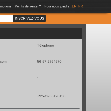
EN
FR
omotions
Points de vente
Pour nous joindre
INSCRIVEZ-VOUS
Téléphone
l.com
56-57-2764570
-
+92-42-35120190