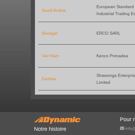
European Standard
Saudi Arabia
Industrial Trading Es
Senegal
ERCO SARL
Viet Nam
Kenco Primadea
Shawonga Enterpri
Zambia
Limited
Pour n
info@
Notre histoire