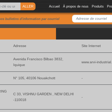
ALLER
Accueil
À propos de nous
Produits
Pr
os bulletins d'information par courriel
Adresse
Site Internet
Avenida Francisco Bilbao 3832,
www.arvi-industria
Iquique
N° 105, 40106 Nouakchott
-
RING
C 33, VISHNU GARDEN , NEW DELHI
-
-110018